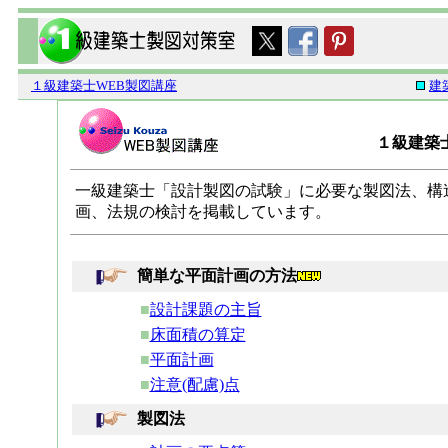
１級建築士WEB製図講座
１級建築
一級建築士「設計製図の試験」に必要な製図法、構
画、法規の検討を掲載しています。
簡単な平面計画の方法
■
設計課題の主旨
■
床面積の算定
■
平面計画
■
注意(配慮)点
製図法