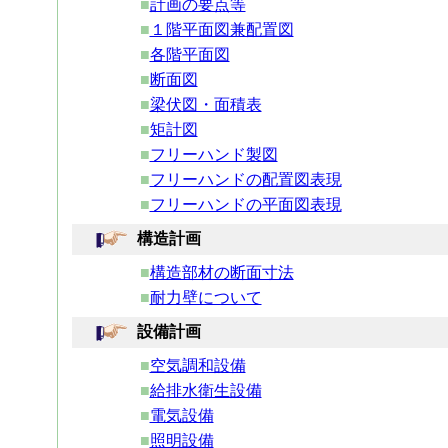
■
計画の要点等
■
１階平面図兼配置図
■
各階平面図
■
断面図
■
梁伏図・面積表
■
矩計図
■
フリーハンド製図
■
フリーハンドの配置図表現
■
フリーハンドの平面図表現
構造計画
■
構造部材の断面寸法
■
耐力壁について
設備計画
■
空気調和設備
■
給排水衛生設備
■
電気設備
■
照明設備