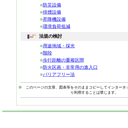
■
防災設備
■
排煙設備
■
昇降機設備
■
環境負荷低減
法規の検討
■
用途地域・採光
■
階段
■
歩行距離の重複区間
■
防火区画・非常用の進入口
■
バリアフリー法
※ このページの文章、図表等をそのままコピーしてインターネ
り利用することは禁じます。