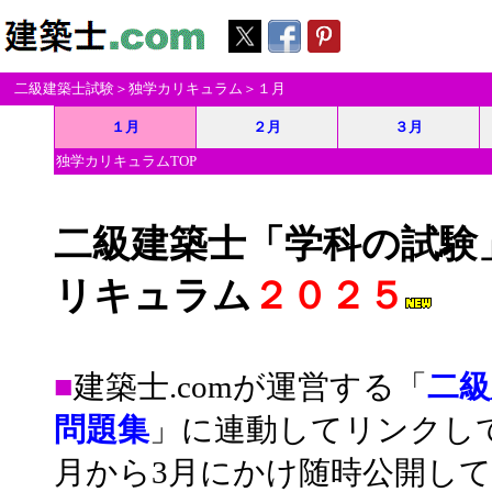
二級建築士試験
＞
独学カリキュラム
＞１月
１月
２月
３月
独学カリキュラムTOP
二級建築士「学科の試験
リキュラム
２０２５
■
建築士.comが運営する「
二級
問題集
」に連動してリンクし
月から3月にかけ随時公開し