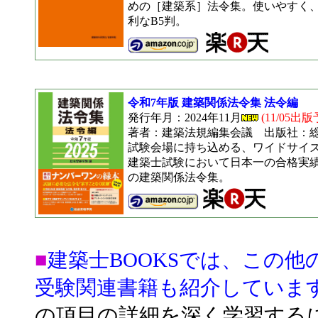
めの［建築系］法令集。使いやすく
利なB5判。
令和7年版 建築関係法令集 法令編
発行年月：2024年11月
(11/05出版
著者：建築法規編集会議 出版社：
試験会場に持ち込める、ワイドサイズ
建築士試験において日本一の合格実
の建築関係法令集。
■
建築士BOOKSでは、この他
受験関連書籍も紹介していま
の項目の詳細を深く学習する